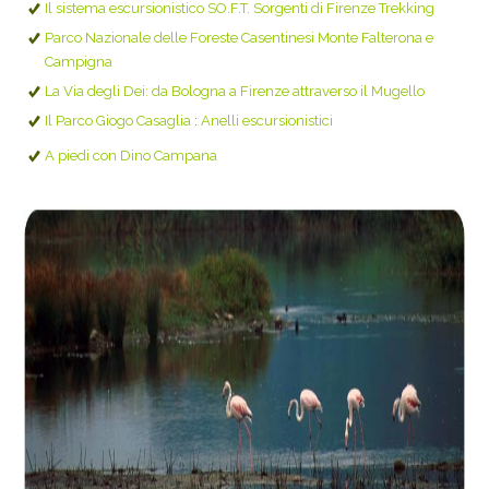
Il sistema escursionistico SO.F.T. Sorgenti di Firenze Trekking
Parco Nazionale delle Foreste Casentinesi Monte Falterona e
Campigna
La Via degli Dei: da Bologna a Firenze attraverso il Mugello
Il Parco Giogo Casaglia
:
Anelli escursionistici
A piedi con Dino Campana