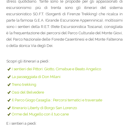
stress quotidiano. Tante sono le proposte per gli appassionati di
escursionismo: più di trenta sono gli itinerari del sistema
escursionistico SO.F.T. (Sorgenti di Firenze Trekking) che ricalca in
parte la famosa G.E.A. (Grande Escursione Appenninica), moltissimi
sono i sentieri della R.E.T. (Rete Escursionistica Toscana), consigliata
è la frequentazione dei percorsi del Parco Culturale del Monte Giovi,
del Parco Nazionale delle Foreste Casentinesi e del Monte Falterona
o della storica Via degli Dei.
Scopri gli itinerari a piedi :
I sentieri dei Pittori: Giotto, Cimabue e Beato Angelico
La passeggiata di Don Milani
Treno trekking
Oasi del Belvedere
Il Parco Giogo Casaglia
:
Percorsi tematici e traversate
Itinerario Liberty di Borgo San Lorenzo
Orme del Mugello con il tuo cane
E i sentieri a piedi: