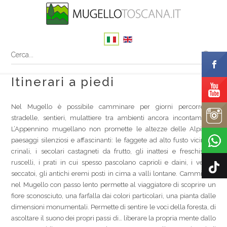
Itinerari a piedi
Nel Mugello è possibile camminare per giorni percorrendo
stradelle, sentieri, mulattiere tra ambienti ancora incontaminati.
L’Appennino mugellano non promette le altezze delle Alpi ma
paesaggi silenziosi e affascinanti: le faggete ad alto fusto vicine ai
crinali, i secolari castagneti da frutto, gli inattesi e freschissimi
ruscelli, i prati in cui spesso pascolano caprioli e daini, i vecchi
seccatoi, gli antichi eremi posti in cima a valli lontane. Camminare
nel Mugello con passo lento permette al viaggiatore di scoprire un
fiore sconosciuto, una farfalla dai colori particolari, una pianta dalle
dimensioni monumentali. Permette di sentire le voci della foresta, di
ascoltare il suono dei propri passi di… liberare la propria mente dallo