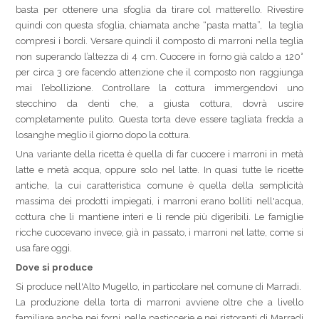
basta per ottenere una sfoglia da tirare col matterello. Rivestire
quindi con questa sfoglia, chiamata anche “pasta matta”, la teglia
compresi i bordi. Versare quindi il composto di marroni nella teglia
non superando l’altezza di 4 cm. Cuocere in forno già caldo a 120°
per circa 3 ore facendo attenzione che il composto non raggiunga
mai l’ebollizione. Controllare la cottura immergendovi uno
stecchino da denti che, a giusta cottura, dovrà uscire
completamente pulito. Questa torta deve essere tagliata fredda a
losanghe meglio il giorno dopo la cottura.
Una variante della ricetta è quella di far cuocere i marroni in metà
latte e metà acqua, oppure solo nel latte. In quasi tutte le ricette
antiche, la cui caratteristica comune è quella della semplicità
massima dei prodotti impiegati, i marroni erano bolliti nell'acqua,
cottura che li mantiene interi e li rende più digeribili. Le famiglie
ricche cuocevano invece, già in passato, i marroni nel latte, come si
usa fare oggi.
Dove si produce
Si produce nell'Alto Mugello, in particolare nel comune di Marradi.
La produzione della torta di marroni avviene oltre che a livello
familiare anche nei forni, nelle pasticcerie e nei ristoranti di Marradi