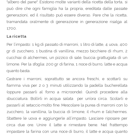
"albero del pane". Esistono molte varianti della ricetta della torta, si
può dire che ogni famiglia ha la propria, ereditata dalle passate
generazioni, ed il risultato può essere diverso. Pare che la ricetta,
tramandata oralmente di generazione in generazione risalga al
1700.
La ricetta
Per l’impasto: 1 kg di passato di marroni, 1 litro di latte, 4 uova, 400
gr di zucchero, 1 bustina di vanillina, mezzo bicchiere di rhum, 2
cucchiai di alchermes, un pizzico di sale, buccia grattugiata di un
limone. Per la sfoglia: 200 gr di farina, 1 noce di burro, latte e acqua
quanto basta.
Castrare i marroni, soprattutto se ancora freschi, e scottarli su
fiamma viva per 2 o 3 minuti utilizzando la padella bucherellata
(oppure passarli al forno a microonde). Quindi procedere alla
sbucciatura. Bollirli in acqua salata per un’ora circa. Scolarli e
passarli al setaccio molto fine. Mescolare la purea di marroni con lo
zucchero, la vanillina, la buccia di limone, il rhum e l’alchermes.
Sbattere le uova e aggiungerle all’impasto. Lasciare riposare per
circa due ore. Unire il latte e rimestare bene. Nel frattempo
impastare la farina con una noce di burro, il latte e acqua quanto