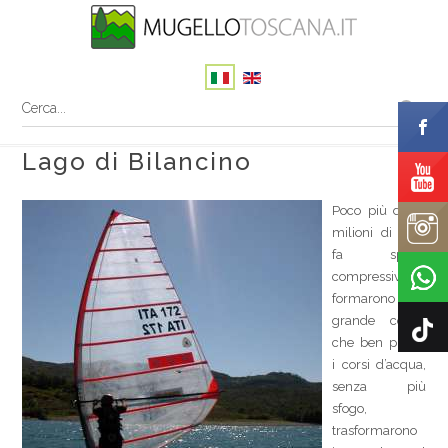
Lago di Bilancino
Poco più di 10
milioni di anni
fa spinte
compressive
formarono una
grande conca
che ben presto
i corsi d’acqua,
senza più
sfogo,
trasformarono