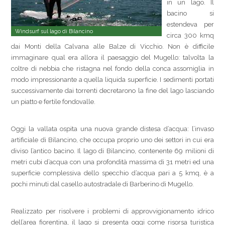
in un lago. Il
bacino si
estendeva per
Windsurf sul lago di Bilancino
circa 300 kmq
dai Monti della Calvana alle Balze di Vicchio. Non è difficile
immaginare qual era allora il paesaggio del Mugello: talvolta la
coltre di nebbia che ristagna nel fondo della conca assomiglia in
modo impressionante a quella liquida superficie. I sedimenti portati
successivamente dai torrenti decretarono la fine del lago lasciando
un piatto e fertile fondovalle.
Oggi la vallata ospita una nuova grande distesa d’acqua: l’invaso
artificiale di Bilancino, che occupa proprio uno dei settori in cui era
diviso l’antico bacino. Il lago di Bilancino, contenente 69 milioni di
metri cubi d’acqua con una profondità massima di 31 metri ed una
superficie complessiva dello specchio d’acqua pari a 5 kmq, è a
pochi minuti dal casello autostradale di Barberino di Mugello.
Realizzato per risolvere i problemi di approvvigionamento idrico
dell’area fiorentina, il lago si presenta oggi come risorsa turistica