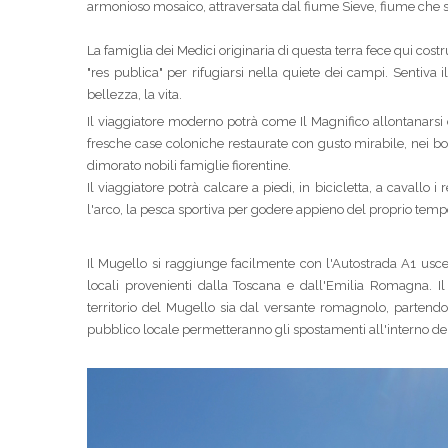
armonioso mosaico, attraversata dal fiume Sieve, fiume che se
La famiglia dei Medici originaria di questa terra fece qui costr
"res publica" per rifugiarsi nella quiete dei campi. Sentiva i
bellezza, la vita.
Il viaggiatore moderno potrà come Il Magnifico allontanarsi dal
fresche case coloniche restaurate con gusto mirabile, nei bo
dimorato nobili famiglie fiorentine.
Il viaggiatore potrà calcare a piedi, in bicicletta, a cavallo i 
l'arco, la pesca sportiva per godere appieno del proprio tempo
Il Mugello si raggiunge facilmente con l'Autostrada A1 usce
locali provenienti dalla Toscana e dall'Emilia Romagna. Il
territorio del Mugello sia dal versante romagnolo, partend
pubblico locale permetteranno gli spostamenti all'interno del