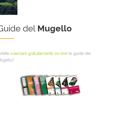
Guide del
Mugello
otete
scaricare gratuitamente on-line
le guide del
ugello!