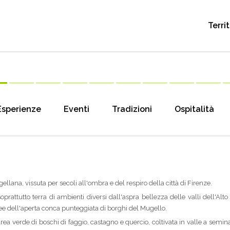
Terri
Esperienze
Eventi
Tradizioni
Ospitalità
llana, vissuta per secoli all'ombra e del respiro della città di Firenze.
soprattutto terra di ambienti diversi dall'aspra bellezza delle valli dell'Alt
ee dell'aperta conca punteggiata di borghi del Mugello.
area verde di boschi di faggio, castagno e quercio, coltivata in valle a semi