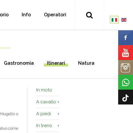
torio
Info
Operatori
Gastronomia
Itinerari
Natura
In moto
A cavallo
A piedi
o Mugello o
In treno
nativo come