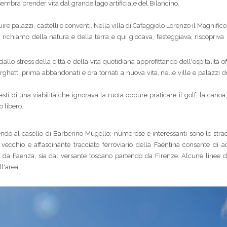
mbra prender vita dal grande lago artificiale del Bilancino.
uire palazzi, castelli e conventi. Nella villa di Cafaggiolo Lorenzo il Magnifico
l richiamo della natura e della terra e qui giocava, festeggiava, riscopriva l
lo stress della città e della vita quotidiana approfittando dell'ospitalità of
rghetti prima abbandonati e ora tornati a nuova vita, nelle ville e palazzi
resti di una viabilità che ignorava la ruota oppure praticare il golf, la canoa,
 libero.
ndo al casello di Barberino Mugello; numerose e interessanti sono le strad
 vecchio e affascinante tracciato ferroviario della Faentina consente di a
o da Faenza, sia dal versante toscano partendo da Firenze. Alcune linee di
l'area.