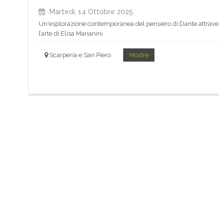
Martedì, 14 Ottobre 2025
Un'esplorazione contemporanea del pensiero di Dante attrave
l’arte di Elisa Marianini
Scarperia e San Piero
Mostre