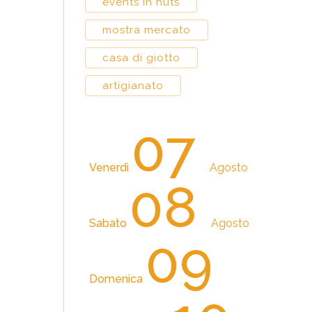
events in huts
mostra mercato
casa di giotto
artigianato
07
Venerdì
Agosto
08
Sabato
Agosto
09
Domenica