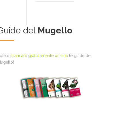
Guide del
Mugello
otete
scaricare gratuitamente on-line
le guide del
ugello!