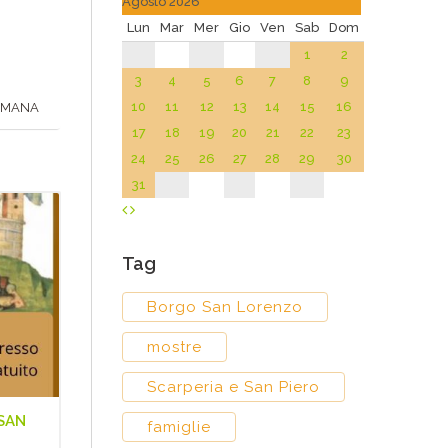
Agosto 2026
Lun
Mar
Mer
Gio
Ven
Sab
Dom
1
2
3
4
5
6
7
8
9
10
11
12
13
14
15
16
TIMANA
17
18
19
20
21
22
23
24
25
26
27
28
29
30
31
Tag
Borgo San Lorenzo
mostre
Scarperia e San Piero
 SAN
famiglie