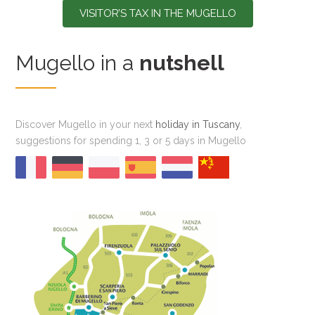
VISITOR’S TAX IN THE MUGELLO
Mugello in a
nutshell
Discover Mugello in your next
holiday in Tuscany
,
suggestions for spending 1, 3 or 5 days in Mugello