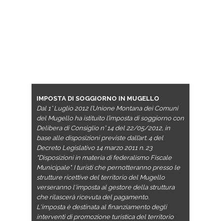
IMPOSTA DI SOGGIORNO IN MUGELLO
Dal 1° Luglio 2012 l’Unione Montana dei Comuni
del Mugello ha istituito l’imposta di soggiorno con
Delibera di Consiglio n° 14 del 22/05/2012, in
base alle disposizioni previste dall’art. 4 del
Decreto Legislativo 14 marzo 2011 n. 23
"Disposizioni in materia di federalismo Fiscale
Municipale". I turisti che pernotteranno presso le
strutture ricettive del territorio del Mugello
verseranno l'imposta al gestore della struttura
che rilascerà ricevuta del pagamento.
L'imposta è destinata al finanziamento degli
interventi di promozione turistica del territorio