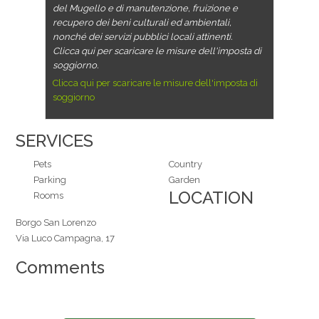
del Mugello e di manutenzione, fruizione e
recupero dei beni culturali ed ambientali,
nonché dei servizi pubblici locali attinenti.
Clicca qui per scaricare le misure dell'imposta di
soggiorno.
Clicca qui per scaricare le misure dell'imposta di
soggiorno
SERVICES
Pets
Country
Parking
Garden
LOCATION
Rooms
Borgo San Lorenzo
Via Luco Campagna, 17
Comments