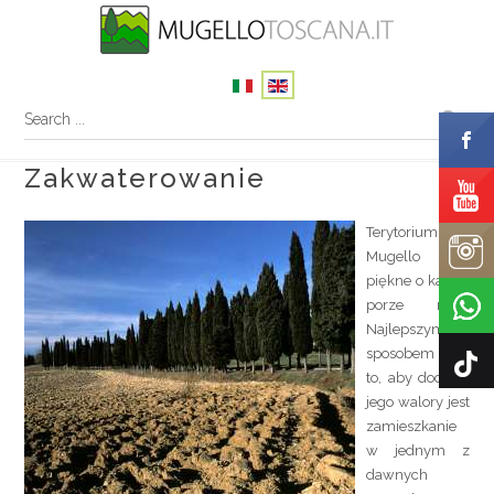
Zakwaterowanie
Terytorium
Mugello jest
piękne o każdej
porze roku.
Najlepszym
sposobem na
to, aby docenić
jego walory jest
zamieszkanie
w jednym z
dawnych