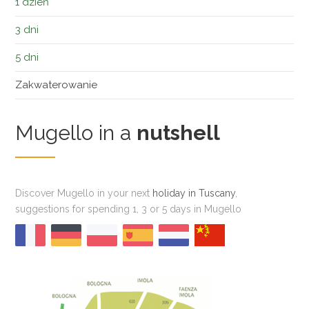
1 dzień
3 dni
5 dni
Zakwaterowanie
Mugello in a
nutshell
Discover Mugello in your next
holiday in Tuscany
,
suggestions for spending 1, 3 or 5 days in Mugello