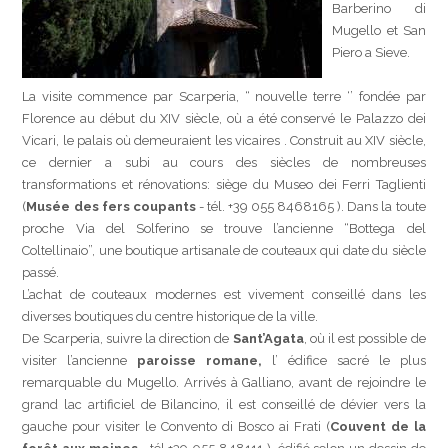
Barberino di
Mugello et San
Piero a Sieve.
La visite commence par Scarperia, “ nouvelle terre ‘’ fondée par
Florence au début du XIV siècle, où a été conservé le Palazzo dei
Vicari, le palais où demeuraient les vicaires . Construit au XIV siècle,
ce dernier a subi au cours des siècles de nombreuses
transformations et rénovations: siège du Museo dei Ferri Taglienti
(
Musée des fers coupants
- tél. +39 055 8468165 ). Dans la toute
proche Via del Solferino se trouve l’ancienne “Bottega del
Coltellinaio”, une boutique artisanale de couteaux qui date du siècle
passé.
L’achat de couteaux modernes est vivement conseillé dans les
diverses boutiques du centre historique de la ville.
De Scarperia, suivre la direction de
Sant’Agata
, où il est possible de
visiter l’ancienne
paroisse romane,
l’ édifice sacré le plus
remarquable du Mugello. Arrivés à Galliano, avant de rejoindre le
grand lac artificiel de Bilancino, il est conseillé de dévier vers la
gauche pour visiter le Convento di Bosco ai Frati (
Couvent de la