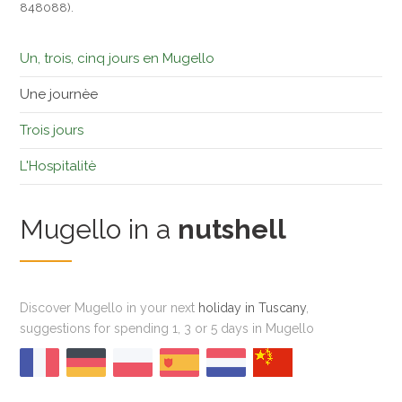
848088).
Un, trois, cinq jours en Mugello
Une journèe
Trois jours
L'Hospitalitè
Mugello in a
nutshell
Discover Mugello in your next
holiday in Tuscany
,
suggestions for spending 1, 3 or 5 days in Mugello