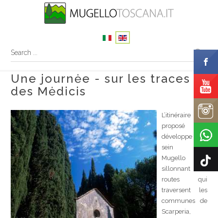
Une journėe - sur les traces
des Mėdicis
L’itinéraire
proposé se
développe au
sein du
Mugello en
sillonnant des
routes qui
traversent les
communes de
Scarperia,